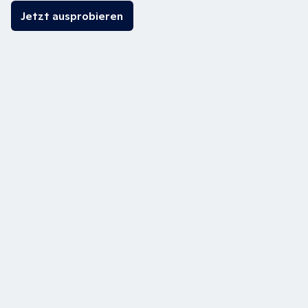
Jetzt ausprobieren
Weitere Bri
X
-Module im Überblick
Bri
X
Engage
Digitale Produkterweiterungen und
verbundene Kundenerlebnisse
Bri
X
Planet
Nachhaltigkeitsinitiativen spielerisch mit
Kundenbindung fördern